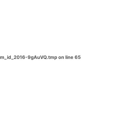
xim_id_2016-9gAuVQ.tmp
on line
65