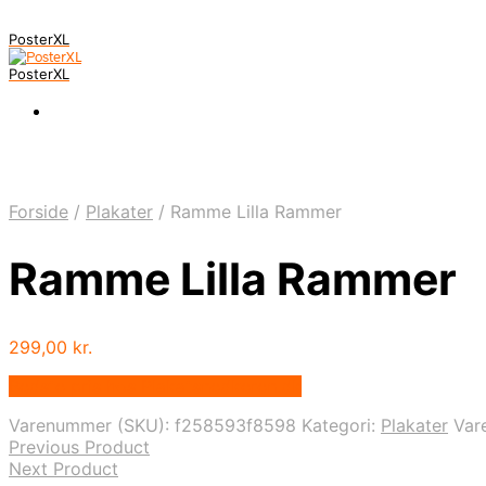
PosterXL
PosterXL
Forside
/
Plakater
/
Ramme Lilla Rammer
Ramme Lilla Rammer
299,00
kr.
Bedste pris hos Plakatsnedkeren.dk
Varenummer (SKU):
f258593f8598
Kategori:
Plakater
Var
Previous Product
Next Product