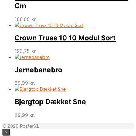
Cm
186,00
kr.
Crown Truss 10 10 Modul Sort
193,75
kr.
Jernebanebro
89,99
kr.
Bjergtop Dækket Sne
89,99
kr.
© 2026 PosterXL
×