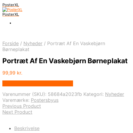
PosterXL
PosterXL
Forside
/
Nyheder
/
Portræt Af En Vaskebjørn
Børneplakat
Portræt Af En Vaskebjørn Børneplakat
99,99
kr.
Bedste pris hos Postersbyus.dk
Varenummer (SKU):
58684a2023fb
Kategori:
Nyheder
Varemærke:
Postersbyus
Previous Product
Next Product
Beskrivelse