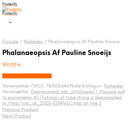
PosterXL
PosterXL
Forside
/
Nyheder
/
Phalanaeopsis Af Pauline Snoeijs
Phalanaeopsis Af Pauline Snoeijs
189,00
kr.
Bedste pris hos Illux.dk
Varenummer (SKU):
7b003d4c9b4e
Kategori:
Nyheder
Varemærke:
Deprecated: mb_strtolower(): Passing null
to parameter #1 ($string) of type string is deprecated
in /tmp/xim_id_2005-E0WVSC.tmp on line 3
Previous Product
Next Product