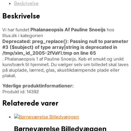
Beskrivelse
Beskrivelse
Vi har fundet
Phalanaeopsis Af Pauline Snoeijs
hos
Illux.dk i kategorien
Deprecated
: preg_replace(): Passing null to parameter
#3 ($subject) of type array|string is deprecated in
/tmp/xim_id_2005-2fVaYl.tmp
on line
65
. Phalanaeopsis 1 af Pauline Snoeijs. Køb et smukt og unikt
kunstværk til hjemmet. Du vælger selv om billedet skal laves
på aluplade, lærred, glas, akustikdæmpende plade eller
plakat.
Yderlige produktinformationer:
Produkt id: 14392
Relaterede varer
Børneværelse Billedvæggen