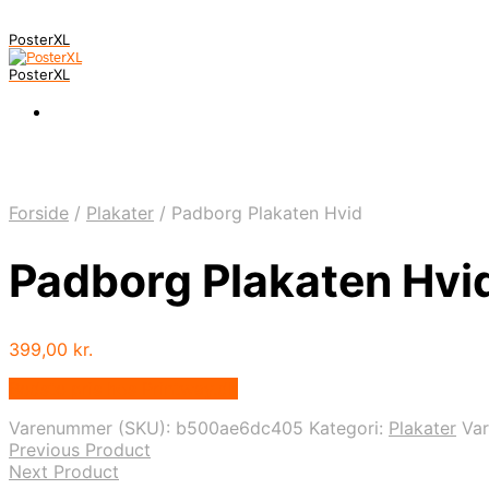
PosterXL
PosterXL
Forside
/
Plakater
/
Padborg Plakaten Hvid
Padborg Plakaten Hvi
399,00
kr.
Bedste pris hos Printway.dk
Varenummer (SKU):
b500ae6dc405
Kategori:
Plakater
Va
Previous Product
Next Product