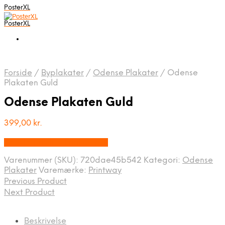
PosterXL
PosterXL
Forside
/
Byplakater
/
Odense Plakater
/
Odense
Plakaten Guld
Odense Plakaten Guld
399,00
kr.
Bedste pris hos Printway.dk
Varenummer (SKU):
720dae45b542
Kategori:
Odense
Plakater
Varemærke:
Printway
Previous Product
Next Product
Beskrivelse