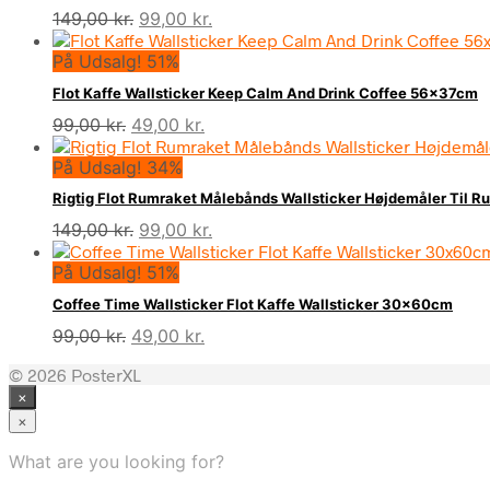
Den
Den
149,00
kr.
99,00
kr.
oprindelige
aktuelle
På Udsalg! 51%
pris
pris
var:
er:
Flot Kaffe Wallsticker Keep Calm And Drink Coffee 56x37cm
149,00 kr..
99,00 kr..
Den
Den
99,00
kr.
49,00
kr.
oprindelige
aktuelle
På Udsalg! 34%
pris
pris
var:
er:
Rigtig Flot Rumraket Målebånds Wallsticker Højdemåler Til R
99,00 kr..
49,00 kr..
Den
Den
149,00
kr.
99,00
kr.
oprindelige
aktuelle
På Udsalg! 51%
pris
pris
var:
er:
Coffee Time Wallsticker Flot Kaffe Wallsticker 30x60cm
149,00 kr..
99,00 kr..
Den
Den
99,00
kr.
49,00
kr.
oprindelige
aktuelle
© 2026 PosterXL
pris
pris
×
var:
er:
99,00 kr..
49,00 kr..
×
What are you looking for?