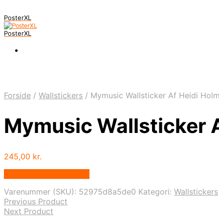
PosterXL
PosterXL
Forside
/
Wallstickers
/
Mymusic Wallsticker Af Heidi Ho
Mymusic Wallsticker 
245,00
kr.
Bedste pris hos Illux.dk
Varenummer (SKU):
52975d8a5de0
Kategori:
Wallstickers
Previous Product
Next Product