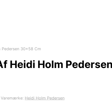
lm Pedersen 30×58 Cm
Af Heidi Holm Peders
Varemærke:
Heidi Holm Pedersen