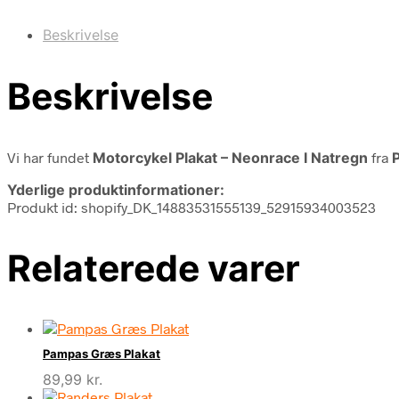
Beskrivelse
Beskrivelse
Vi har fundet
Motorcykel Plakat – Neonrace I Natregn
fra
P
Yderlige produktinformationer:
Produkt id: shopify_DK_14883531555139_52915934003523
Relaterede varer
Pampas Græs Plakat
89,99
kr.