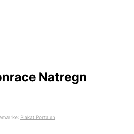
onrace Natregn
remærke:
Plakat Portalen