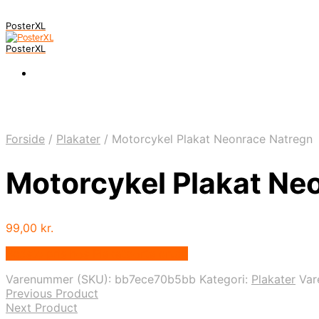
PosterXL
PosterXL
Forside
/
Plakater
/
Motorcykel Plakat Neonrace Natregn
Motorcykel Plakat Ne
99,00
kr.
Bedste pris hos Plakatportalen.dk
Varenummer (SKU):
bb7ece70b5bb
Kategori:
Plakater
Va
Previous Product
Next Product