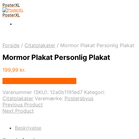
PosterXL
PosterXL
Forside
/
Citatplakater
/
Mormor Plakat Personlig Plakat
Mormor Plakat Personlig Plakat
199,99
kr.
Bedste pris hos Postersbyus.dk
Varenummer (SKU):
12a0b1191ed7
Kategori:
Citatplakater
Varemærke:
Postersbyus
Previous Product
Next Product
Beskrivelse