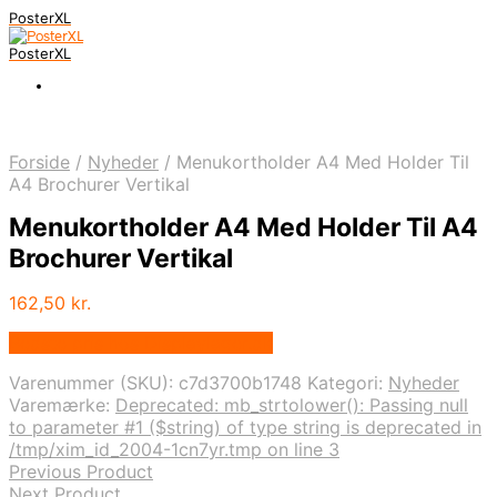
PosterXL
PosterXL
Forside
/
Nyheder
/
Menukortholder A4 Med Holder Til
A4 Brochurer Vertikal
Menukortholder A4 Med Holder Til A4
Brochurer Vertikal
162,50
kr.
Bedste pris hos Displaylager.dk
Varenummer (SKU):
c7d3700b1748
Kategori:
Nyheder
Varemærke:
Deprecated: mb_strtolower(): Passing null
to parameter #1 ($string) of type string is deprecated in
/tmp/xim_id_2004-1cn7yr.tmp on line 3
Previous Product
Next Product