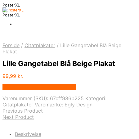
PosterXL
PosterXL
Forside
/
Citatplakater
/
Lille Gangetabel Blå Beige
Plakat
Lille Gangetabel Blå Beige Plakat
99,99
kr.
Bedste pris hos Postersbyus.dk
Varenummer (SKU):
67cff986b225
Kategori:
Citatplakater
Varemærke:
Egly Design
Previous Product
Next Product
Beskrivelse