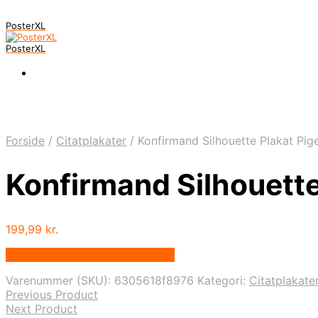
PosterXL
PosterXL
Forside
/
Citatplakater
/
Konfirmand Silhouette Plakat Pig
Konfirmand Silhouette
199,99
kr.
Bedste pris hos Postersbyus.dk
Varenummer (SKU):
6305618f8976
Kategori:
Citatplakate
Previous Product
Next Product