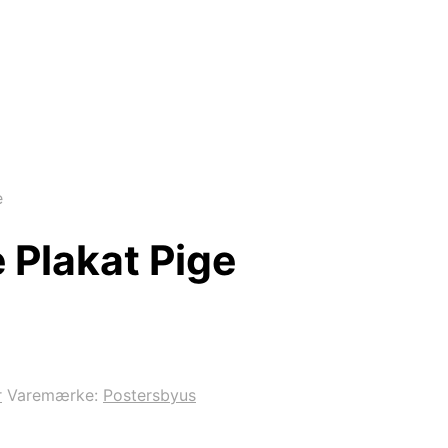
e
 Plakat Pige
r
Varemærke:
Postersbyus