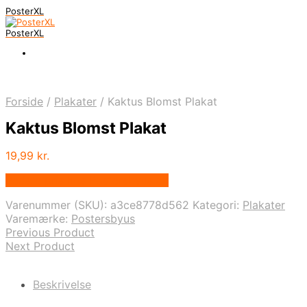
PosterXL
PosterXL
Forside
/
Plakater
/
Kaktus Blomst Plakat
Kaktus Blomst Plakat
19,99
kr.
Bedste pris hos Postersbyus.dk
Varenummer (SKU):
a3ce8778d562
Kategori:
Plakater
Varemærke:
Postersbyus
Previous Product
Next Product
Beskrivelse