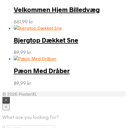
Velkommen Hjem Billedvæg
661,99
kr.
Bjergtop Dækket Sne
89,99
kr.
Pæon Med Dråber
89,99
kr.
© 2026 PosterXL
×
×
What are you looking for?