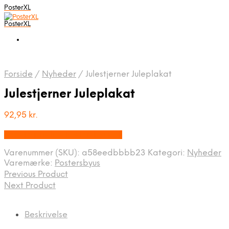
PosterXL
PosterXL
Forside
/
Nyheder
/
Julestjerner Juleplakat
Julestjerner Juleplakat
92,95
kr.
Bedste pris hos Postersbyus.dk
Varenummer (SKU):
a58eedbbbb23
Kategori:
Nyheder
Varemærke:
Postersbyus
Previous Product
Next Product
Beskrivelse