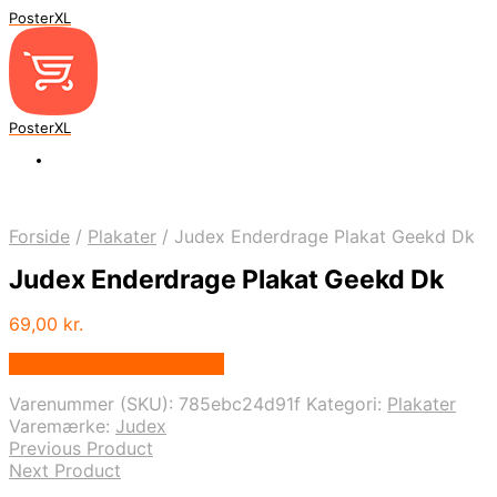
PosterXL
PosterXL
Forside
/
Plakater
/
Judex Enderdrage Plakat Geekd Dk
Judex Enderdrage Plakat Geekd Dk
69,00
kr.
Bedste pris hos Geekd.dk
Varenummer (SKU):
785ebc24d91f
Kategori:
Plakater
Varemærke:
Judex
Previous Product
Next Product