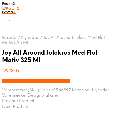
PosterXL
PosterXL
Forside
/
Nyheder
/
Joy All Around Julekrus Med Flot
Motiv 325 Ml
Joy All Around Julekrus Med Flot
Motiv 325 Ml
199,00
kr.
Bedste pris hos Designplakater.dk
Varenummer (SKU):
1bbcc35a6897
Kategori:
Nyheder
Varemærke:
Designplakater
Previous Product
Next Product