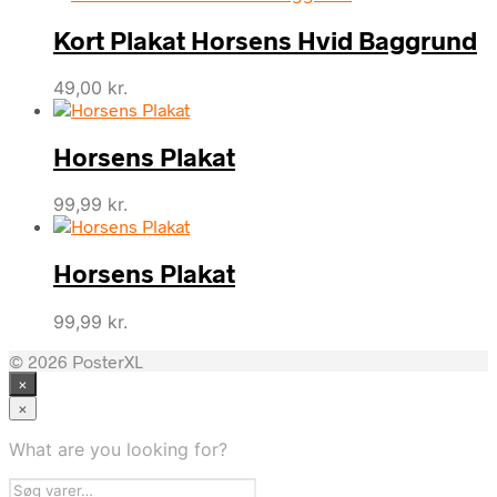
Kort Plakat Horsens Hvid Baggrund
49,00
kr.
Horsens Plakat
99,99
kr.
Horsens Plakat
99,99
kr.
© 2026 PosterXL
×
×
What are you looking for?