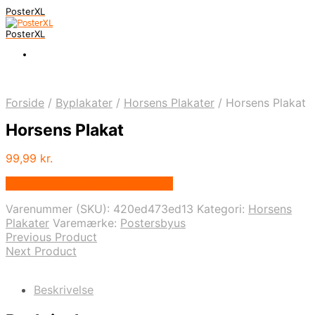
PosterXL
PosterXL
Forside
/
Byplakater
/
Horsens Plakater
/
Horsens Plakat
Horsens Plakat
99,99
kr.
Bedste pris hos Postersbyus.dk
Varenummer (SKU):
420ed473ed13
Kategori:
Horsens
Plakater
Varemærke:
Postersbyus
Previous Product
Next Product
Beskrivelse