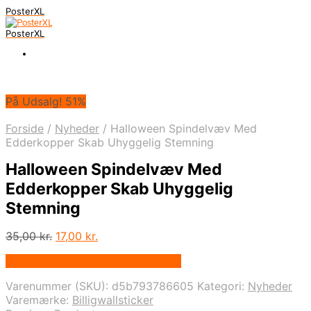
PosterXL
PosterXL
På Udsalg! 51%
Forside
/
Nyheder
/
Halloween Spindelvæv Med
Edderkopper Skab Uhyggelig Stemning
Halloween Spindelvæv Med
Edderkopper Skab Uhyggelig
Stemning
Den
Den
35,00
kr.
17,00
kr.
oprindelige
aktuelle
På Udsalg hos Billigwallsticker.dk
pris
pris
var:
er:
Varenummer (SKU):
d5b793786605
Kategori:
Nyheder
35,00 kr..
17,00 kr..
Varemærke:
Billigwallsticker