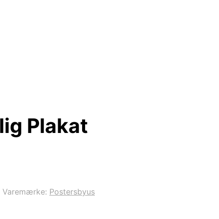
ig Plakat
Varemærke:
Postersbyus