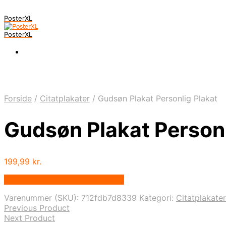
PosterXL
PosterXL
Forside
/
Citatplakater
/
Gudsøn Plakat Personlig Plakat
Gudsøn Plakat Personl
199,99
kr.
Bedste pris hos Postersbyus.dk
Varenummer (SKU):
712fdb7d8339
Kategori:
Citatplakater
Previous Product
Next Product