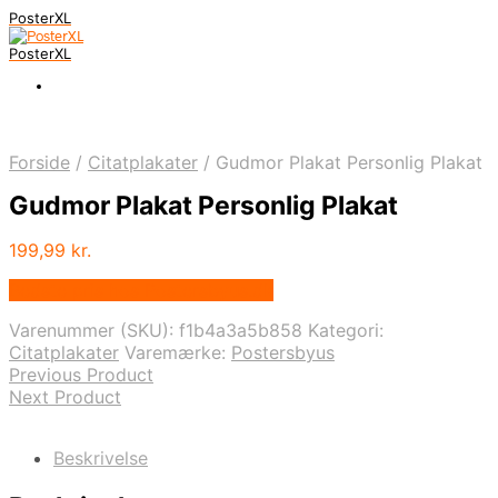
PosterXL
PosterXL
Forside
/
Citatplakater
/
Gudmor Plakat Personlig Plakat
Gudmor Plakat Personlig Plakat
199,99
kr.
Bedste pris hos Postersbyus.dk
Varenummer (SKU):
f1b4a3a5b858
Kategori:
Citatplakater
Varemærke:
Postersbyus
Previous Product
Next Product
Beskrivelse