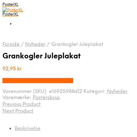
PosterXL
PosterXL
Forside
/
Nyheder
/
Grankogler Juleplakat
Grankogler Juleplakat
92,95
kr.
Bedste pris hos Postersbyus.dk
Varenummer (SKU):
e16925988d12
Kategori:
Nyheder
Varemærke:
Postersbyus
Previous Product
Next Product
Beskrivelse