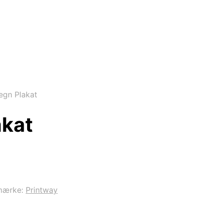
egn Plakat
akat
mærke:
Printway