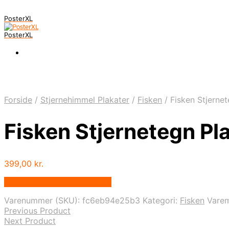
PosterXL
PosterXL
Forside
/
Stjernehimmel Plakater
/
Fisken
/
Fisken Stjernet
Fisken Stjernetegn Pl
399,00
kr.
Bedste pris hos Printway.dk
Varenummer (SKU):
fc6eb94e25b3
Kategori:
Fisken
Vare
Previous Product
Next Product