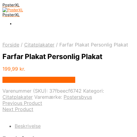
PosterXL
PosterXL
Forside
/
Citatplakater
/
Farfar Plakat Personlig Plakat
Farfar Plakat Personlig Plakat
199,99
kr.
Bedste pris hos Postersbyus.dk
Varenummer (SKU):
37fbeecf6742
Kategori:
Citatplakater
Varemærke:
Postersbyus
Previous Product
Next Product
Beskrivelse