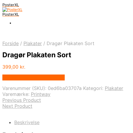
PosterXL
PosterXL
Forside
/
Plakater
/
Dragør Plakaten Sort
Dragør Plakaten Sort
399,00
kr.
Bedste pris hos Printway.dk
Varenummer (SKU):
0ed6ba03707a
Kategori:
Plakater
Varemærke:
Printway
Previous Product
Next Product
Beskrivelse