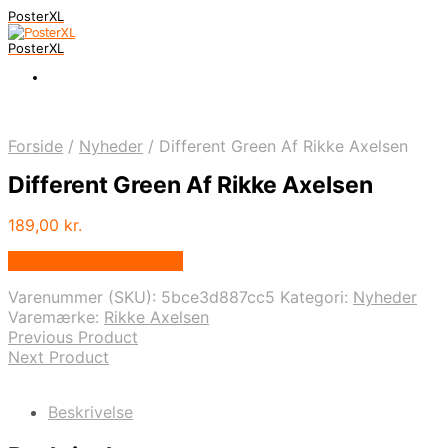
PosterXL
PosterXL
Forside
/
Nyheder
/
Different Green Af Rikke Axelsen
Different Green Af Rikke Axelsen
189,00
kr.
Bedste pris hos Illux.dk
Varenummer (SKU):
5bce3d887cc5
Kategori:
Nyheder
Varemærke:
Rikke Axelsen
Previous Product
Next Product
Beskrivelse