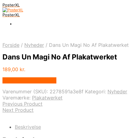
PosterXL
PosterXL
Forside
/
Nyheder
/
Dans Un Magi No Af Plakatwerket
Dans Un Magi No Af Plakatwerket
189,00
kr.
Bedste pris hos Illux.dk
Varenummer (SKU):
2278591a3e8f
Kategori:
Nyheder
Varemærke:
Plakatwerket
Previous Product
Next Product
Beskrivelse