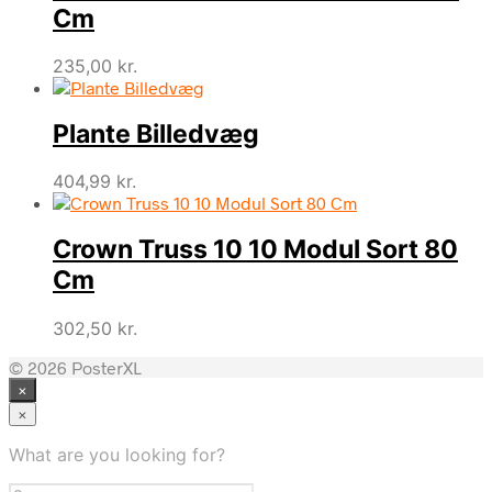
Cm
235,00
kr.
Plante Billedvæg
404,99
kr.
Crown Truss 10 10 Modul Sort 80
Cm
302,50
kr.
© 2026 PosterXL
×
×
What are you looking for?