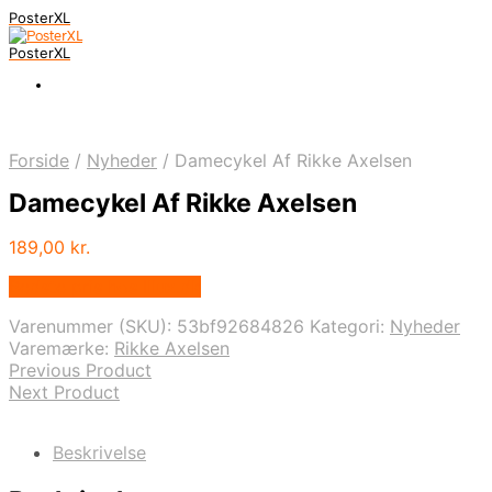
PosterXL
PosterXL
Forside
/
Nyheder
/
Damecykel Af Rikke Axelsen
Damecykel Af Rikke Axelsen
189,00
kr.
Bedste pris hos Illux.dk
Varenummer (SKU):
53bf92684826
Kategori:
Nyheder
Varemærke:
Rikke Axelsen
Previous Product
Next Product
Beskrivelse