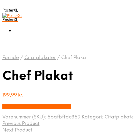
PosterXL
PosterXL
Forside
/
Citatplakater
/
Chef Plakat
Chef Plakat
199,99
kr.
Bedste pris hos Postersbyus.dk
Varenummer (SKU):
5bafbffdc359
Kategori:
Citatplakat
Previous Product
Next Product