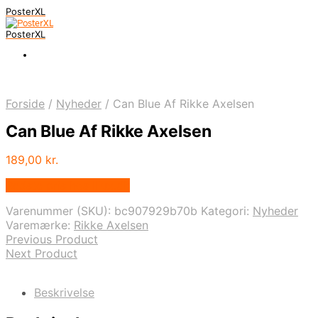
PosterXL
PosterXL
Forside
/
Nyheder
/
Can Blue Af Rikke Axelsen
Can Blue Af Rikke Axelsen
189,00
kr.
Bedste pris hos Illux.dk
Varenummer (SKU):
bc907929b70b
Kategori:
Nyheder
Varemærke:
Rikke Axelsen
Previous Product
Next Product
Beskrivelse