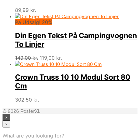
89,99
kr.
På Udsalg! 20%
Din Egen Tekst På Campingvognen
To Linjer
Den
Den
149,00
kr.
119,00
kr.
oprindelige
aktuelle
pris
pris
Crown Truss 10 10 Modul Sort 80
var:
er:
149,00 kr..
119,00 kr..
Cm
302,50
kr.
© 2026 PosterXL
×
×
What are you looking for?