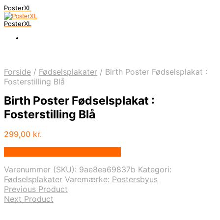
PosterXL
PosterXL
Forside
/
Fødselsplakater
/
Birth Poster Fødselsplakat :
Fosterstilling Blå
Birth Poster Fødselsplakat :
Fosterstilling Blå
299,00
kr.
Bedste pris hos Postersbyus.dk
Varenummer (SKU):
9ae8ea69837b
Kategori:
Fødselsplakater
Varemærke:
Postersbyus
Previous Product
Next Product