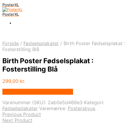
PosterXL
PosterXL
Forside
/
Fødselsplakater
/
Birth Poster Fødselsplakat :
Fosterstilling Blå
Birth Poster Fødselsplakat :
Fosterstilling Blå
299,00
kr.
Bedste pris hos Postersbyus.dk
Varenummer (SKU):
2ab0e5d466e3
Kategori:
Fødselsplakater
Varemærke:
Postersbyus
Previous Product
Next Product