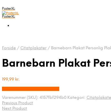
PosterXL
PosterXL
Forside
/
Citatplakater
/
Barnebarn Plakat Personlig Pla
Barnebarn Plakat Per
199,99
kr.
Bedste pris hos Postersbyus.dk
Varenummer (SKU):
4157fbf294b0
Kategori:
Citatplakate
Previous Product
Next Product