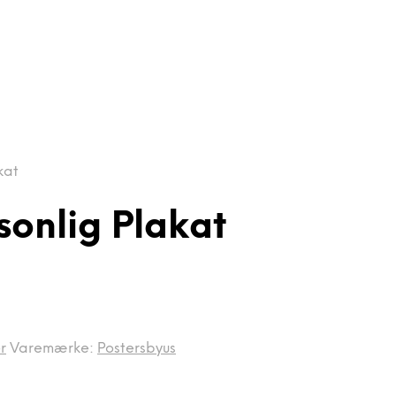
kat
sonlig Plakat
r
Varemærke:
Postersbyus