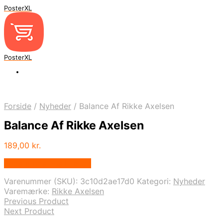
PosterXL
PosterXL
Forside
/
Nyheder
/
Balance Af Rikke Axelsen
Balance Af Rikke Axelsen
189,00
kr.
Bedste pris hos Illux.dk
Varenummer (SKU):
3c10d2ae17d0
Kategori:
Nyheder
Varemærke:
Rikke Axelsen
Previous Product
Next Product