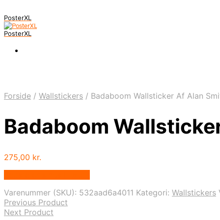
PosterXL
PosterXL
Forside
/
Wallstickers
/
Badaboom Wallsticker Af Alan Sm
Badaboom Wallsticke
275,00
kr.
Bedste pris hos Illux.dk
Varenummer (SKU):
532aad6a4011
Kategori:
Wallstickers
Previous Product
Next Product