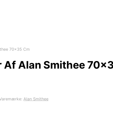
ithee 70×35 Cm
r Af Alan Smithee 70×
Varemærke:
Alan Smithee