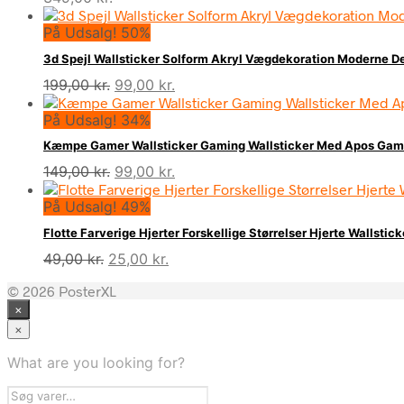
På Udsalg! 50%
3d Spejl Wallsticker Solform Akryl Vægdekoration Moderne De
Den
Den
199,00
kr.
99,00
kr.
oprindelige
aktuelle
På Udsalg! 34%
pris
pris
var:
er:
Kæmpe Gamer Wallsticker Gaming Wallsticker Med Apos Ga
199,00 kr..
99,00 kr..
Den
Den
149,00
kr.
99,00
kr.
oprindelige
aktuelle
På Udsalg! 49%
pris
pris
var:
er:
Flotte Farverige Hjerter Forskellige Størrelser Hjerte Wallstic
149,00 kr..
99,00 kr..
Den
Den
49,00
kr.
25,00
kr.
oprindelige
aktuelle
© 2026 PosterXL
pris
pris
×
var:
er:
49,00 kr..
25,00 kr..
×
What are you looking for?