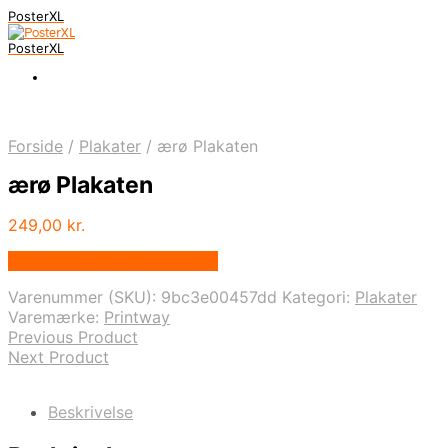
PosterXL
PosterXL
Forside
/
Plakater
/
ærø Plakaten
ærø Plakaten
249,00
kr.
Bedste pris hos Printway.dk
Varenummer (SKU):
9bc3e00457dd
Kategori:
Plakater
Varemærke:
Printway
Previous Product
Next Product
Beskrivelse