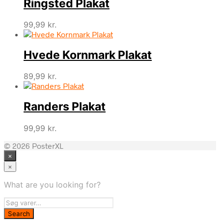
Ringsted Plakat
99,99
kr.
Hvede Kornmark Plakat
89,99
kr.
Randers Plakat
99,99
kr.
© 2026 PosterXL
×
×
What are you looking for?