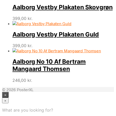
Aalborg Vestby Plakaten Skovgrøn
399,00
kr.
Aalborg Vestby Plakaten Guld
399,00
kr.
Aalborg No 10 Af Bertram
Mangaard Thomsen
246,00
kr.
© 2026 PosterXL
×
×
What are you looking for?