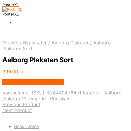
PosterXL
PosterXL
Forside
/
Byplakater
/
Aalborg Plakater
/
Aalborg
Plakaten Sort
Aalborg Plakaten Sort
399,00
kr.
Bedste pris hos Printway.dk
Varenummer (SKU):
5264404d64b1
Kategori:
Aalborg
Plakater
Varemærke:
Printway
Previous Product
Next Product
Beskrivelse