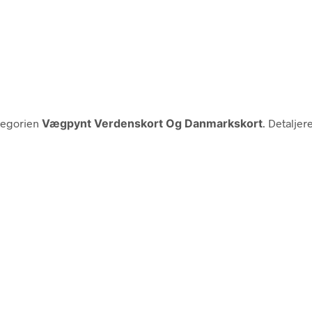
tegorien
Vægpynt Verdenskort Og Danmarkskort
. Detalje