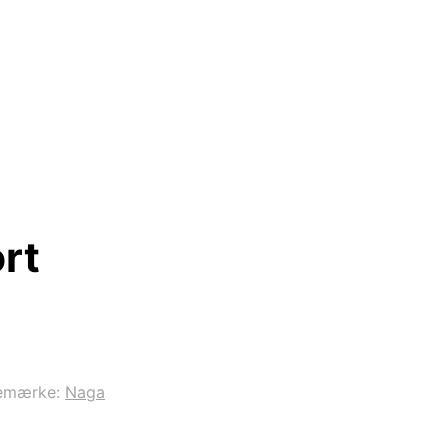
rt
emærke:
Naga