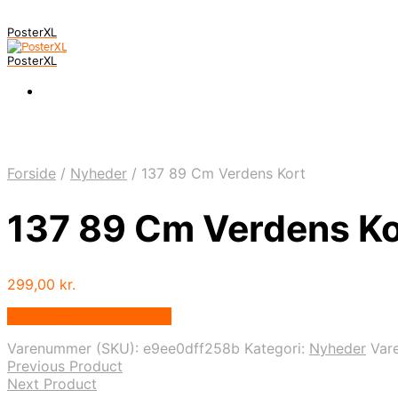
PosterXL
PosterXL
Forside
/
Nyheder
/
137 89 Cm Verdens Kort
137 89 Cm Verdens Ko
299,00
kr.
Bedste pris hos Naga.dk
Varenummer (SKU):
e9ee0dff258b
Kategori:
Nyheder
Var
Previous Product
Next Product